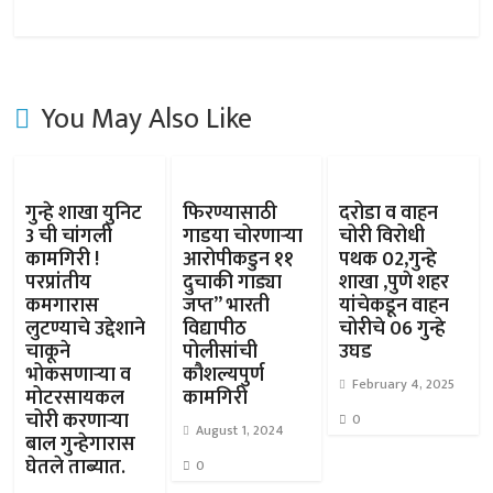
You May Also Like
गुन्हे शाखा युनिट
फिरण्यासाठी
दरोडा व वाहन
3 ची चांगली
गाडया चोरणाऱ्या
चोरी विरोधी
कामगिरी !
आरोपीकडुन ११
पथक 02,गुन्हे
परप्रांतीय
दुचाकी गाड्या
शाखा ,पुणे शहर
कमगारास
जप्त” भारती
यांचेकडून वाहन
लुटण्याचे उद्देशाने
विद्यापीठ
चोरीचे 06 गुन्हे
चाकूने
पोलीसांची
उघड
भोकसणाऱ्या व
कौशल्यपुर्ण
February 4, 2025
मोटरसायकल
कामगिरी
चोरी करणाऱ्या
0
August 1, 2024
बाल गुन्हेगारास
घेतले ताब्यात.
0