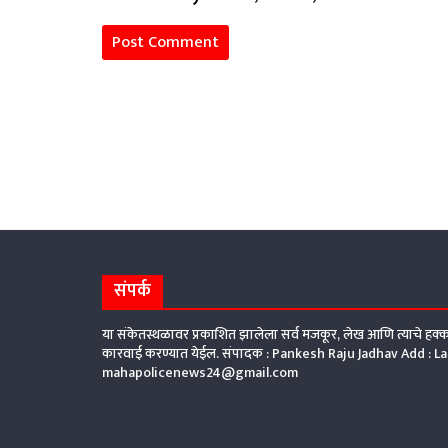
संपर्क
या संकेतस्थळावर प्रकाशित झालेला सर्व मजकूर, लेख आणि त्याचे ह
कारवाई करण्यात येईल. संपादक : Pankesh Raju Jadhav Add : 
mahapolicenews24@gmail.com