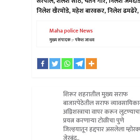
सरपाले, शैलेश साठे, चेतन गोरे, निलेश जमदाड
निलेश खैरमोडे, महेश बारवकर, निलेश ढमढेरे, र
Maha police News
मुख्य संपादक :- पंकेश जाधव
शिरूर शहरातील मुख्य सराफ
बाजारपेठेतील सराफ व्यावसायिक
अग्निशस्त्राचा वापर करून लुटण्याच
प्रयत्न करणाऱ्या टोळीचा पुणे
जिल्हयातून हद्दपार असलेला म्होरक्
जेरबंद..