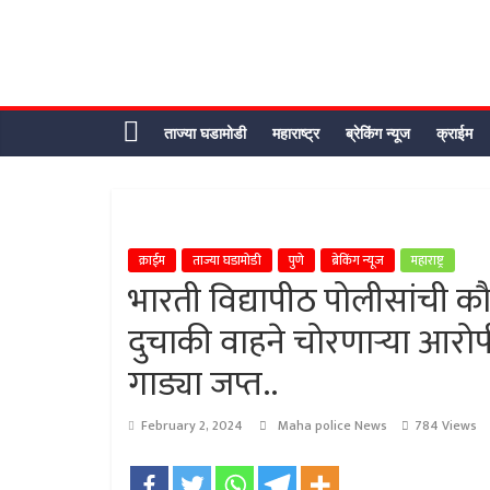
Skip
to
content
ताज्या घडामोडी
महाराष्ट्र
ब्रेकिंग न्यूज
क्राईम
क्राईम
ताज्या घडामोडी
पुणे
ब्रेकिंग न्यूज
महाराष्ट्र
भारती विद्यापीठ पोलीसांची क
दुचाकी वाहने चोरणाऱ्या आर
गाड्या जप्त..
February 2, 2024
Maha police News
784 Views