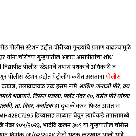
पीठ पोलीस स्टेशन हद्दीत चोरीच्या गुन्हयांचे प्रमाण वाढल्यामुळे
र यांना चोरीच्या गुन्हयांतील अज्ञात आरोपीतांचा शोध
ारती विद्यापीठ पोलीस स्टेशनचे तपास पथकाचे अधिकारी व
 म्हणून पोलीस स्टेशन हद्दीत पेट्रोलींग करीत असताना
पोलीस
ा कात्रज, तलावाजवळ एक इसम नामे
आशिष तानाजी मोरे, वय
डींगमध्ये भाडयाने, तिसरा मजला, फ्लॅट नंबर १०, वसंत मोरे यांच्या
ालकी, ता. बिदर, कर्नाटक
हा दुचाकीवरुन फिरत असताना
 MH42BC7295 हिच्यासह ताब्यात घेवुन त्याचेकडे तपासामध्ये
ा रजि नंबर १०५/२०२३, भादंवि कलम ३७९ या गुन्हयातील चोरीस
 गुन्हयात दिनांक ०१/०२/२०२४ रोजी अटक करण्यात आली आहे.