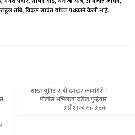
े, मंगेश पवार, सचिन गाडे, धनाजी धोत्रे, अभिजीत जाधव,
ाहुल तांबे, विक्रम सावंत
यांच्या पथकाने केली आहे.
शाखा युनिट २ ची दमदार कामगिरी !
ास
पोलीस अभिलेखा वरील गुन्हेगार
ा
अग्नीशास्त्रासह अटक
या