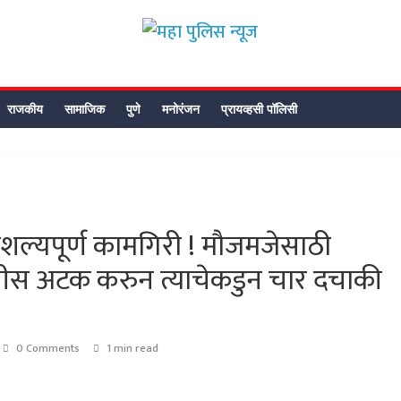
महा
पुलिस
राजकीय
सामाजिक
पुणे
मनोरंजन
प्रायव्हसी पॉलिसी
न्यूज
महा
पुलिस
ौशल्यपूर्ण कामगिरी ! मौजमजेसाठी
न्यूज
ोपीस अटक करुन त्याचेकडुन चार दचाकी
0 Comments
1 min read