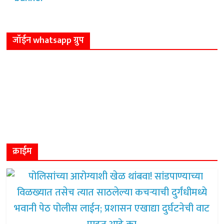
जॉईन whatsapp ग्रुप
क्राईम