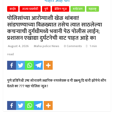
क्राईम
ताज्या घडामोडी
पुणे
ब्रेकिंग न्यूज
मनोरंजन
महाराष्ट्र
पोलिसांच्या आरोग्याशी खेळ थांबवा!
सांडपाण्याच्या विळख्यात तसेच त्यात साठलेल्या
कचऱ्याची दुर्गंधीमध्ये भवानी पेठ पोलीस लाईन;
प्रशासन एखाद्या दुर्घटनेची वाट पाहत आहे का
August 4, 2026
Maha police News
0 Comments
1 min
read
पुणे प्रतिनिधी उषा सोनावणे स्थानिक नगरसेवक व पी डब्ल्यू डि यांनी झोपेचे सोंग
घेतले का ??? महा पोलिस न्यूज !