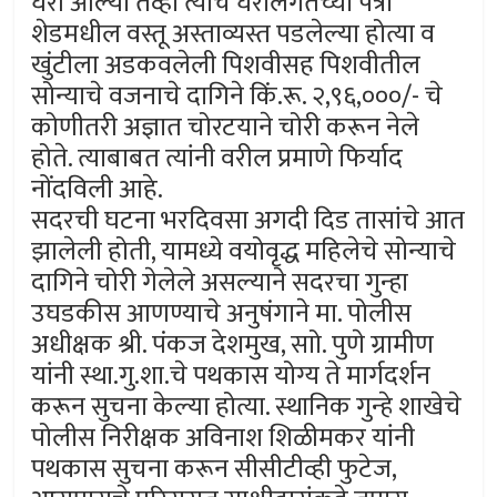
घरी आल्या तेव्हा त्यांचे घरालगतच्या पत्रा
शेडमधील वस्तू अस्ताव्यस्त पडलेल्या होत्या व
खुंटीला अडकवलेली पिशवीसह पिशवीतील
सोन्याचे वजनाचे दागिने किं.रू. २,९६,०००/- चे
कोणीतरी अज्ञात चोरटयाने चोरी करून नेले
होते. त्याबाबत त्यांनी वरील प्रमाणे फिर्याद
नोंदविली आहे.
सदरची घटना भरदिवसा अगदी दिड तासांचे आत
झालेली होती, यामध्ये वयोवृद्ध महिलेचे सोन्याचे
दागिने चोरी गेलेले असल्याने सदरचा गुन्हा
उघडकीस आणण्याचे अनुषंगाने मा. पोलीस
अधीक्षक श्री. पंकज देशमुख, साो. पुणे ग्रामीण
यांनी स्था.गु.शा.चे पथकास योग्य ते मार्गदर्शन
करून सुचना केल्या होत्या. स्थानिक गुन्हे शाखेचे
पोलीस निरीक्षक अविनाश शिळीमकर यांनी
पथकास सुचना करून सीसीटीव्ही फुटेज,