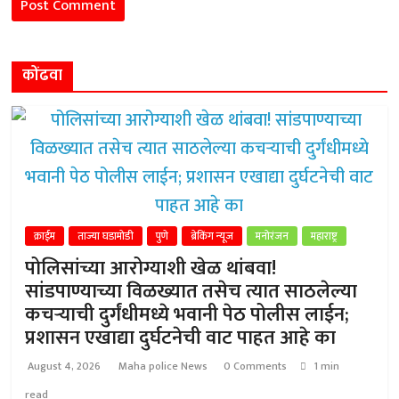
कोंढवा
क्राईम
ताज्या घडामोडी
पुणे
ब्रेकिंग न्यूज
मनोरंजन
महाराष्ट्र
पोलिसांच्या आरोग्याशी खेळ थांबवा!
सांडपाण्याच्या विळख्यात तसेच त्यात साठलेल्या
कचऱ्याची दुर्गंधीमध्ये भवानी पेठ पोलीस लाईन;
प्रशासन एखाद्या दुर्घटनेची वाट पाहत आहे का
August 4, 2026
Maha police News
0 Comments
1 min
read