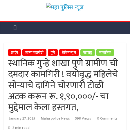
Skip
महा
to
content
पुलिस
न्यूज
क्राईम
ताज्या घडामोडी
पुणे
ब्रेकिंग न्यूज
महाराष्ट्र
सामाजिक
स्थानिक गुन्हे शाखा पुणे ग्रामीण ची
महा
पुलिस
दमदार कामगिरी ! वयोवृद्ध महिलेचे
न्यूज
सोन्याचे दागिने चोरणारी टोळी
अटक करून रू. १,९०,०००/- चा
मुद्देमाल केला हस्तगत,
January 27, 2025
Maha police News
598 Views
0 Comments
2 min read