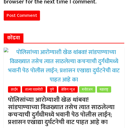
browser for the next time I comment.
कोंढवा
क्राईम
ताज्या घडामोडी
पुणे
ब्रेकिंग न्यूज
मनोरंजन
महाराष्ट्र
पोलिसांच्या आरोग्याशी खेळ थांबवा!
सांडपाण्याच्या विळख्यात तसेच त्यात साठलेल्या
कचऱ्याची दुर्गंधीमध्ये भवानी पेठ पोलीस लाईन;
प्रशासन एखाद्या दुर्घटनेची वाट पाहत आहे का