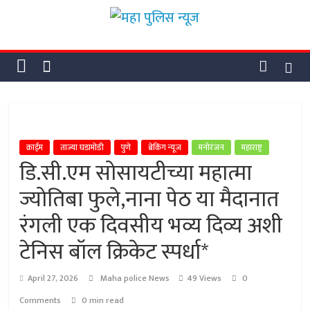
Skip
महा
to
content
पुलिस
न्यूज
महा
क्राईम
ताज्या घडामोडी
पुणे
ब्रेकिंग न्यूज
मनोरंजन
महाराष्ट्र
पुलिस
डि.सी.एम सोसायटीच्या महात्मा
न्यूज
ज्योतिबा फुले,नाना पेठ या मैदानात
रंगली एक दिवसीय भव्य दिव्य अशी
टेनिस बॉल क्रिकेट स्पर्धा*
April 27, 2026
Maha police News
49 Views
0
Comments
0 min read