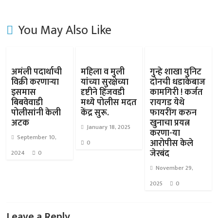
You May Also Like
अमंली पदार्थाची
महिला व मुली
गुन्हे शाखा युनिट
विक्री करणाऱ्या
यांच्या सुरक्षेच्या
दोनची धडाकेबाज
इसमास
दृष्टीने हिंजवडी
कामगिरी ! कर्जत
बिबवेवाडी
मध्ये पोलीस मदत
रायगड येथे
पोलीसांनी केली
केंद्र सुरू.
फायरींग करुन
अटक
खुनाचा प्रयत्न
January 18, 2025
करणा-या
September 10,
आरोपीस केले
0
जेरबंद
2024
0
November 29,
2025
0
Leave a Reply