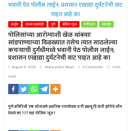
क्राईम
ताज्या घडामोडी
पुणे
ब्रेकिंग न्यूज
मनोरंजन
महाराष्ट्र
पोलिसांच्या आरोग्याशी खेळ थांबवा!
सांडपाण्याच्या विळख्यात तसेच त्यात साठलेल्या
कचऱ्याची दुर्गंधीमध्ये भवानी पेठ पोलीस लाईन;
प्रशासन एखाद्या दुर्घटनेची वाट पाहत आहे का
August 4, 2026
Maha police News
0 Comments
1 min
read
पुणे प्रतिनिधी उषा सोनावणे स्थानिक नगरसेवक व पी डब्ल्यू डि यांनी झोपेचे सोंग
घेतले का ??? महा पोलिस न्यूज !