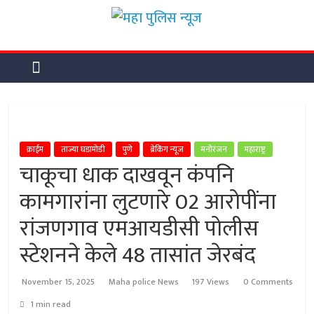
Skip
महा
to
content
पुलिस
न्यूज
महा
क्राईम
ताज्या घडामोडी
पुणे
ब्रेकिंग न्यूज
मनोरंजन
महाराष्ट्र
पुलिस
चाकूचा धाक दाखवून कंपनि
न्यूज
कामगारांना लुटणारे 02 आरोपींना
रांजणगाव एमआयडीसी पोलीस
स्टेशनने केले 48 तासांत जेरबंद
November 15, 2025
Maha police News
197 Views
0 Comments
1 min read