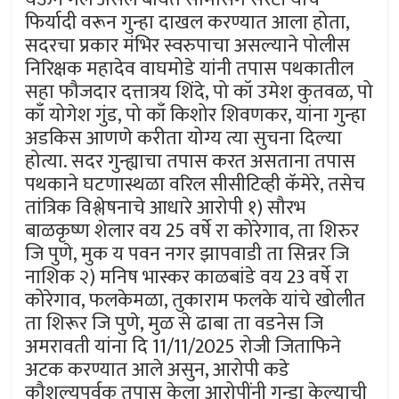
फिर्यादी वरून गुन्हा दाखल करण्यात आला होता,
सदरचा प्रकार मंभिर स्वरुपाचा असल्याने पोलीस
निरिक्षक महादेव वाघमोडे यांनी तपास पथकातील
सहा फौजदार दत्तात्रय शिंदे, पो कॉ उमेश कुतवळ, पो
काँ योगेश गुंड, पो काँ किशोर शिवणकर, यांना गुन्हा
अडकिस आणणे करीता योग्य त्या सुचना दिल्या
होत्या. सदर गुन्ह्याचा तपास करत असताना तपास
पथकाने घटणास्थळा वरिल सीसीटिव्ही कॅमेरे, तसेच
तांत्रिक विश्लेषनाचे आधारे आरोपी १) सौरभ
बाळकृष्ण शेलार वय 25 वर्षे रा कोरेगाव, ता शिरुर
जि पुणे, मुक य पवन नगर झापवाडी ता सिन्नर जि
नाशिक २) मनिष भास्कर काळबांडे वय 23 वर्षे रा
कोरेगाव, फलकेमळा, तुकाराम फलके यांचे खोलीत
ता शिरूर जि पुणे, मुळ से ढाबा ता वडनेस जि
अमरावती यांना दि 11/11/2025 रोजी जिताफिने
अटक करण्यात आले असुन, आरोपी कडे
कौशल्यपुर्वक तपास केला आरोपींनी गुन्डा केल्याची