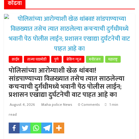
कोंढवा
क्राईम
ताज्या घडामोडी
पुणे
ब्रेकिंग न्यूज
मनोरंजन
महाराष्ट्र
पोलिसांच्या आरोग्याशी खेळ थांबवा!
सांडपाण्याच्या विळख्यात तसेच त्यात साठलेल्या
कचऱ्याची दुर्गंधीमध्ये भवानी पेठ पोलीस लाईन;
प्रशासन एखाद्या दुर्घटनेची वाट पाहत आहे का
August 4, 2026
Maha police News
0 Comments
1 min
read