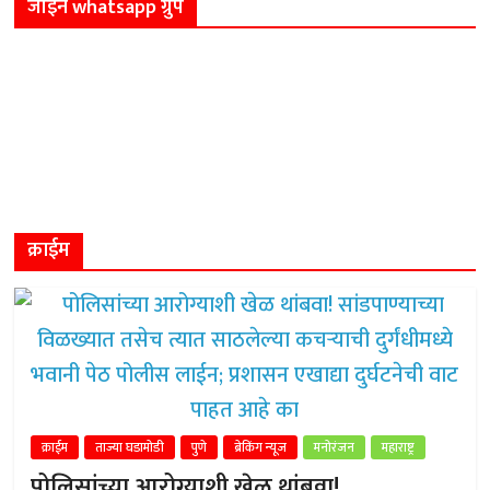
जॉईन whatsapp ग्रुप
क्राईम
क्राईम
ताज्या घडामोडी
पुणे
ब्रेकिंग न्यूज
मनोरंजन
महाराष्ट्र
पोलिसांच्या आरोग्याशी खेळ थांबवा!