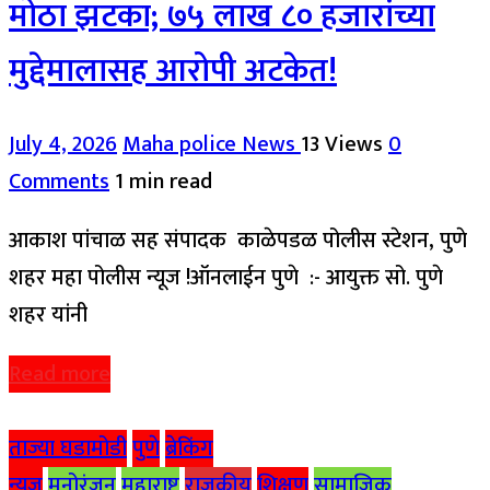
मोठा झटका; ७५ लाख ८० हजारांच्या
मुद्देमालासह आरोपी अटकेत!
July 4, 2026
Maha police News
13 Views
0
Comments
1 min read
आकाश पांचाळ सह संपादक काळेपडळ पोलीस स्टेशन, पुणे
शहर महा पोलीस न्यूज !ऑनलाईन पुणे :- आयुक्त सो. पुणे
शहर यांनी
Read more
ताज्या घडामोडी
पुणे
ब्रेकिंग
न्यूज
मनोरंजन
महाराष्ट्र
राजकीय
शिक्षण
सामाजिक