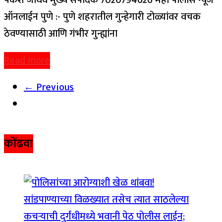
पंकेश जाधव मुख्य संपादक 7020794626 महा पोलीस न्यूज
ऑनलाईन पुणे :- पुणे शहरातील गुन्हेगारी टोळ्यांवर वचक
ठेवण्यासाठी आणि गंभीर गुन्ह्यांना
Read more
← Previous
कोंढवा