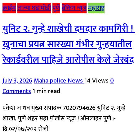
क्राईम
ताज्या घडामोडी
पुणे
ब्रेकिंग न्यूज
महाराष्ट्र
युनिट २. गुन्हे शाखेची दमदार कामगिरी !
खुनाचा प्रयत्न सारख्या गंभीर गुन्हयातील
रेकार्डवरील पाहिजे आरोपीस केले जेरबंद
July 3, 2026
Maha police News
14 Views
0
Comments
1 min read
पंकेश जाधव मुख्य संपादक 7020794626 युनिट २. गुन्हे
शाखा, पुणे शहर महा पोलीस न्यूज ! ऑनलाइन पुणे :-
दि.०२/०७/२०२ रोजी