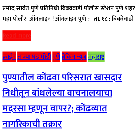
प्रमोद सावंत पुणे प्रतिनिधी बिबवेवाडी पोलीस स्टेशन पुणे शहर
महा पोलीस ऑनलाइन ! ऑनलाइन पुणे :- ता. १८ : बिबवेवाडी
Read more
क्राईम
ताज्या घडामोडी
पुणे
ब्रेकिंग न्यूज
महाराष्ट्र
पुण्यातील कोंढवा परिसरात खासदार
निधीतून बांधलेल्या वाचनालयाचा
मदरसा म्हणून वापर?; कोंढव्यात
नागरिकाची तक्रार