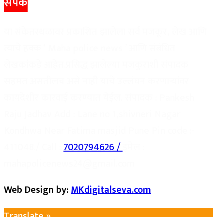
संपर्क
या संकेतस्थळावर प्रकाशित झालेला सर्व मजकूर, लेख आणि
त्याचे हक्क ‘ Maha police news ’ आणि संबंधित
लेखकांकडे आहेत.प्रसिद्ध झालेल्या मजकुराशी संपादक
सहमत असतीलच असे नाही याचे उल्लंघन करणाऱ्यांवर
कायदेशीर कारवाई करण्यात येईल. संपादक : Pankesh
Raju Jadhav Add : Lane no 1,shivneri Nagar
Kondhwa Near Fatima masjid Pune Pin code :-
411048./ Call :
7020794626 /
इमेल :
mahapolicenews24@gmail.com
Web Design by:
MKdigitalseva.com
Translate »