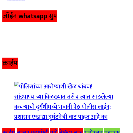
जॉईन whatsapp ग्रुप
क्राईम