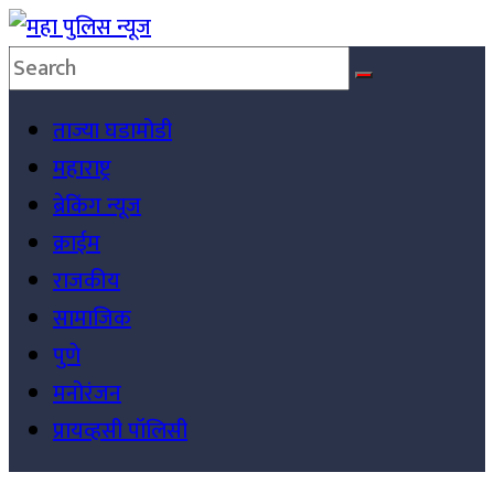
Skip
to
महा
content
ताज्या घडामोडी
पुलिस
महाराष्ट्र
न्यूज
ब्रेकिंग न्यूज
महा
क्राईम
पुलिस
राजकीय
न्यूज
सामाजिक
पुणे
मनोरंजन
प्रायव्हसी पॉलिसी