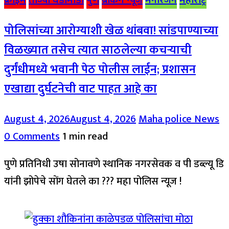
क्राईम
ताज्या घडामोडी
पुणे
ब्रेकिंग न्यूज
मनोरंजन
महाराष्ट्र
पोलिसांच्या आरोग्याशी खेळ थांबवा! सांडपाण्याच्या
विळख्यात तसेच त्यात साठलेल्या कचऱ्याची
दुर्गंधीमध्ये भवानी पेठ पोलीस लाईन; प्रशासन
एखाद्या दुर्घटनेची वाट पाहत आहे का
August 4, 2026
August 4, 2026
Maha police News
0 Comments
1 min read
पुणे प्रतिनिधी उषा सोनावणे स्थानिक नगरसेवक व पी डब्ल्यू डि
यांनी झोपेचे सोंग घेतले का ??? महा पोलिस न्यूज !