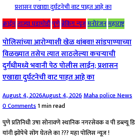
क्राईम
ताज्या घडामोडी
पुणे
ब्रेकिंग न्यूज
मनोरंजन
महाराष्ट्र
पोलिसांच्या आरोग्याशी खेळ थांबवा! सांडपाण्याच्या
विळख्यात तसेच त्यात साठलेल्या कचऱ्याची
दुर्गंधीमध्ये भवानी पेठ पोलीस लाईन; प्रशासन
एखाद्या दुर्घटनेची वाट पाहत आहे का
August 4, 2026
August 4, 2026
Maha police News
0 Comments
1 min read
पुणे प्रतिनिधी उषा सोनावणे स्थानिक नगरसेवक व पी डब्ल्यू डि
यांनी झोपेचे सोंग घेतले का ??? महा पोलिस न्यूज !