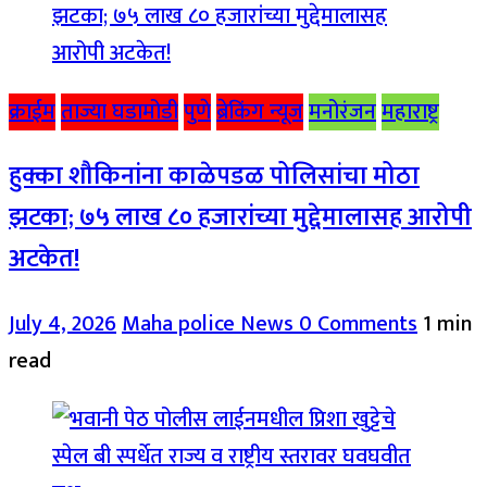
क्राईम
ताज्या घडामोडी
पुणे
ब्रेकिंग न्यूज
मनोरंजन
महाराष्ट्र
हुक्का शौकिनांना काळेपडळ पोलिसांचा मोठा
झटका; ७५ लाख ८० हजारांच्या मुद्देमालासह आरोपी
अटकेत!
July 4, 2026
Maha police News
0 Comments
1 min
read