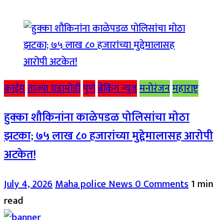
क्राईम
ताज्या घडामोडी
पुणे
ब्रेकिंग न्यूज
मनोरंजन
महाराष्ट्र
हुक्का शौकिनांना काळेपडळ पोलिसांचा मोठा
झटका; ७५ लाख ८० हजारांच्या मुद्देमालासह आरोपी
अटकेत!
July 4, 2026
Maha police News
0 Comments
1 min
read