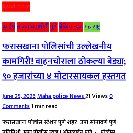
Read more
क्राईम
ताज्या घडामोडी
पुणे
ब्रेकिंग न्यूज
महाराष्ट्र
फरासखाना पोलिसांची उल्लेखनीय
कामगिरी! वाहनचोराला ठोकल्या बेड्या;
९० हजारांच्या ४ मोटारसायकल हस्तगत
June 25, 2026
Maha police News
21 Views
0
Comments
1 min read
फरासखाना पोलीस स्टेशन पुणे शहर उषा सोनावणे पुणे
प्रतिनिधी महा पोलीस न्यूज ! ऑनलाईन पुणे :- . पोलीस