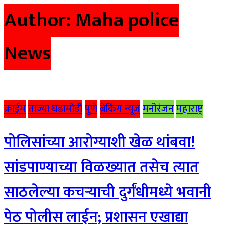
Author:
Maha police
News
क्राईम
ताज्या घडामोडी
पुणे
ब्रेकिंग न्यूज
मनोरंजन
महाराष्ट्र
पोलिसांच्या आरोग्याशी खेळ थांबवा!
सांडपाण्याच्या विळख्यात तसेच त्यात
साठलेल्या कचऱ्याची दुर्गंधीमध्ये भवानी
पेठ पोलीस लाईन; प्रशासन एखाद्या