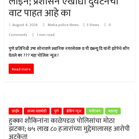
लाईन; प्रशासन एखाद्या दुर्घटनेची
वाट पाहत आहे का
August 4, 2026
Maha police News
3 Views
0
Comments
1 min read
पुणे प्रतिनिधी उषा सोनावणे स्थानिक नगरसेवक व पी डब्ल्यू डि यांनी झोपेचे सोंग
घेतले का ??? महा पोलिस न्यूज !
Read more
क्राईम
ताज्या घडामोडी
पुणे
ब्रेकिंग न्यूज
मनोरंजन
महाराष्ट्र
हुक्का शौकिनांना काळेपडळ पोलिसांचा मोठा
झटका; ७५ लाख ८० हजारांच्या मुद्देमालासह आरोपी
अटकेत!