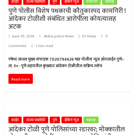
क्राईम
ताज्या घडामोडी
पुणे
ब्रेकिंग न्यूज
मनोरंजन
महाराष्ट्र
पुणे पोलीस विशेष पथकाची कौतुकास्पद कामगिरी !
आंदेकर टोळीशी संबंधित आरोपीला कोयत्यासह
अटक
June 10, 2026
Maha police News
30 Views
0
Comments
1 min read
पंकेश जाधव मुख्य संपादक 7020794626 महा पोलीस न्यूज ऑनलाईन पुणे:-
ता. १० : पुणे शहरातील कुख्यात आंदेकर टोळीतील सक्रिय तसेच
Read more
क्राईम
ताज्या घडामोडी
पुणे
ब्रेकिंग न्यूज
महाराष्ट्र
आंदेकर टोळी पुणे पोलिसांच्या रडारवर; मोक्कातील