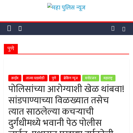
Skip
महा
to
content
पुलिस
न्यूज
पुणे
महा
पुलिस
न्यूज
क्राईम
ताज्या घडामोडी
पुणे
ब्रेकिंग न्यूज
मनोरंजन
महाराष्ट्र
पोलिसांच्या आरोग्याशी खेळ थांबवा!
सांडपाण्याच्या विळख्यात तसेच
त्यात साठलेल्या कचऱ्याची
दुर्गंधीमध्ये भवानी पेठ पोलीस