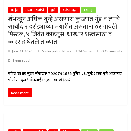
क्राईम
ताज्या घडामोडी
पुणे
ब्रेकिंग न्यूज
महाराष्ट्र
शंभरहून अधिक गुन्हे असणारा कुख्यात गुंड व त्याचे
साथीदार दरोड्याच्या तयारीत असताना ०१ गावठी
पिस्टल, ४ जिवंत काडतुसे, धारधार शस्त्रसाठा व
कारसह घेतले ताब्यात
June 11, 2026
Maha police News
24 Views
0 Comments
1 min read
पंकेश जाधव मुख्य संपादक 7020794626 युनिट ०६. गुन्हे शाखा पुणे शहर महा
पोलीस न्यूज ! ऑनलाईन पुणे :- मा. वरिष्ठांचे
Read more