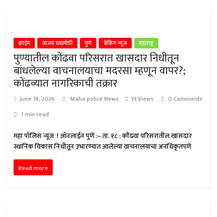
क्राईम
ताज्या घडामोडी
पुणे
ब्रेकिंग न्यूज
महाराष्ट्र
पुण्यातील कोंढवा परिसरात खासदार निधीतून
बांधलेल्या वाचनालयाचा मदरसा म्हणून वापर?;
कोंढव्यात नागरिकाची तक्रार
June 18, 2026
Maha police News
19 Views
0 Comments
1 min read
महा पोलिस न्यूज ! ऑनलाईन पुणे :– ता. १८ : कोंढवा परिसरातील खासदार
स्थानिक विकास निधीतून उभारण्यात आलेल्या वाचनालयाचा अनधिकृतपणे
Read more