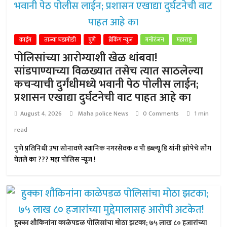
क्राईम
ताज्या घडामोडी
पुणे
ब्रेकिंग न्यूज
मनोरंजन
महाराष्ट्र
पोलिसांच्या आरोग्याशी खेळ थांबवा!
सांडपाण्याच्या विळख्यात तसेच त्यात साठलेल्या
कचऱ्याची दुर्गंधीमध्ये भवानी पेठ पोलीस लाईन;
प्रशासन एखाद्या दुर्घटनेची वाट पाहत आहे का
August 4, 2026
Maha police News
0 Comments
1 min
read
पुणे प्रतिनिधी उषा सोनावणे स्थानिक नगरसेवक व पी डब्ल्यू डि यांनी झोपेचे सोंग
घेतले का ??? महा पोलिस न्यूज !
हुक्का शौकिनांना काळेपडळ पोलिसांचा मोठा झटका; ७५ लाख ८० हजारांच्या