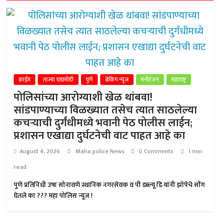
क्राईम
ताज्या घडामोडी
पुणे
ब्रेकिंग न्यूज
मनोरंजन
महाराष्ट्र
पोलिसांच्या आरोग्याशी खेळ थांबवा!
सांडपाण्याच्या विळख्यात तसेच त्यात साठलेल्या
कचऱ्याची दुर्गंधीमध्ये भवानी पेठ पोलीस लाईन;
प्रशासन एखाद्या दुर्घटनेची वाट पाहत आहे का
August 4, 2026
Maha police News
0 Comments
1 min
read
पुणे प्रतिनिधी उषा सोनावणे स्थानिक नगरसेवक व पी डब्ल्यू डि यांनी झोपेचे सोंग
घेतले का ??? महा पोलिस न्यूज !