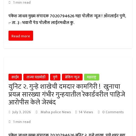
1 min read
पंकेश जाधव मुख्य संपादक 7020794626 महा पोलीस न्यूज ! ऑनलाईन पुणे,
:- ता. ३ : भवानी पेठ पोलीस लाईनमधील कु.
Read more
क्राईम
ताज्या घडामोडी
पुणे
ब्रेकिंग न्यूज
महाराष्ट्र
युनिट २. गुन्हे शाखेची दमदार कामगिरी ! खुनाचा
प्रयत्न सारख्या गंभीर गुन्हयातील रेकार्डवरील पाहिजे
आरोपीस केले जेरबंद
July 3, 2026
Maha police News
14 Views
0 Comments
1 min read
पंकेश जाधव मुख्य संपादक 7020794626 युनिट २. गुन्हे शाखा, पुणे शहर महा