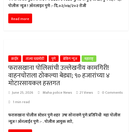
पोलीस न्यूज ! ऑनलाइन पुणे :- दि.०२/०७/२०२ रोजी
Read more
क्राईम
ताज्या घडामोडी
पुणे
ब्रेकिंग न्यूज
महाराष्ट्र
फरासखाना पोलिसांची उल्लेखनीय कामगिरी!
वाहनचोराला ठोकल्या बेड्या; ९० हजारांच्या ४
मोटारसायकल हस्तगत
June 25, 2026
Maha police News
21 Views
0 Comments
1 min read
फरासखाना पोलीस स्टेशन पुणे शहर उषा सोनावणे पुणे प्रतिनिधी महा पोलीस
न्यूज ! ऑनलाईन पुणे :- . पोलीस आयुक्त साो,