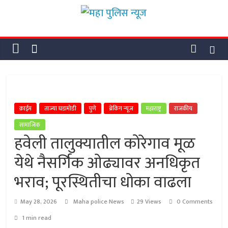
Skip
महा
to
content
पुलिस
न्यूज
महा
क्राईम
ताज्या घडामोडी
पुणे
ब्रेकिंग न्यूज
महाराष्ट्र
राजकीय
पुलिस
सामाजिक
न्यूज
हवेली तालुक्यातील कोरेगाव मूळ
येथे नैसर्गिक ओढ्यावर अनधिकृत
भराव; पूरस्थितीचा धोका वाढला
May 28, 2026
Maha police News
29 Views
0 Comments
1 min read