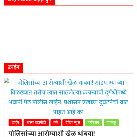
क्राईम
क्राईम
ताज्या घडामोडी
पुणे
ब्रेकिंग न्यूज
मनोरंजन
महाराष्ट्र
पोलिसांच्या आरोग्याशी खेळ थांबवा!