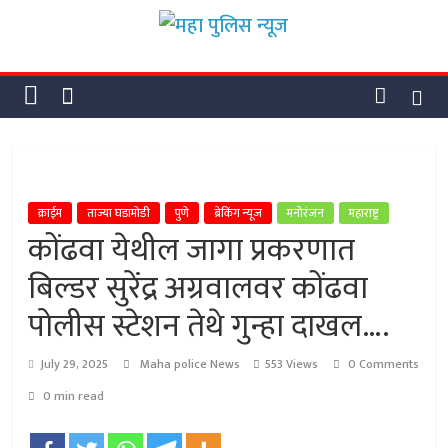
Skip
महा
to
content
पुलिस
न्यूज
महा
क्राईम
ताज्या घडामोडी
पुणे
ब्रेकिंग न्यूज
मनोरंजन
महाराष्ट्र
पुलिस
कोंढवा येथील जागा प्रकरणात
न्यूज
बिल्डर सुरेंद्र अग्रवालवर कोंढवा
पोलीस स्टेशन तेथे गुन्हा दाखल….
July 29, 2025
Maha police News
553 Views
0 Comments
0 min read