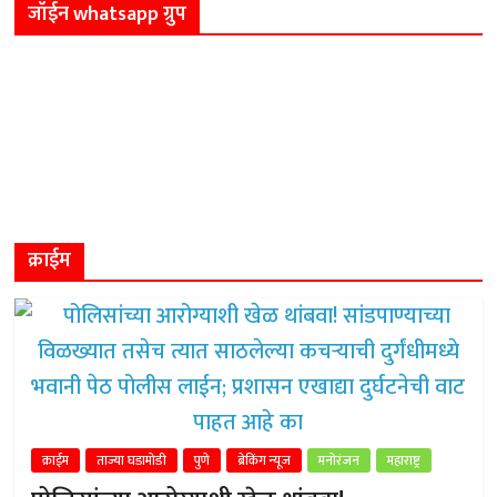
जॉईन whatsapp ग्रुप
क्राईम
क्राईम
ताज्या घडामोडी
पुणे
ब्रेकिंग न्यूज
मनोरंजन
महाराष्ट्र