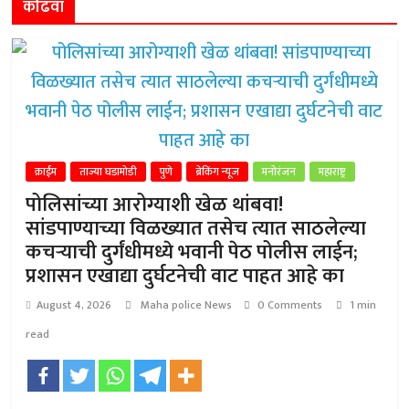
कोंढवा
क्राईम
ताज्या घडामोडी
पुणे
ब्रेकिंग न्यूज
मनोरंजन
महाराष्ट्र
पोलिसांच्या आरोग्याशी खेळ थांबवा!
सांडपाण्याच्या विळख्यात तसेच त्यात साठलेल्या
कचऱ्याची दुर्गंधीमध्ये भवानी पेठ पोलीस लाईन;
प्रशासन एखाद्या दुर्घटनेची वाट पाहत आहे का
August 4, 2026
Maha police News
0 Comments
1 min
read